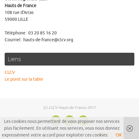
Hauts de France
108 rue d'Arras
59000 LILLE
Téléphone : 03 20 85 16 20
Courriel : hauts-de-france@clcv.org
Liens
CLCV
Le point sur la table
(c) CLCV Hauts de France 2017
Les cookies nous permettent de vous proposer nos services
plus facilement. En utilisant nos services, vous nous donnez
Fièrement propulsé par
Tempera
&
WordPress.
expressément votre accord pour exploiter ces cookies.
OK