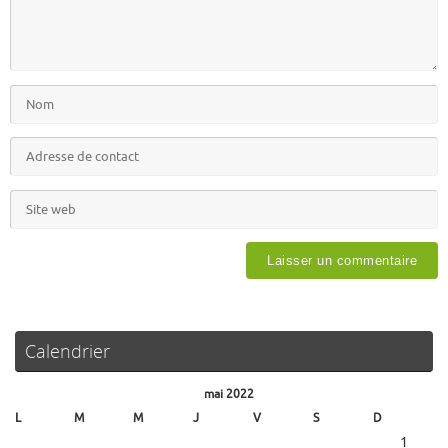
Calendrier
mai 2022
L
M
M
J
V
S
D
1