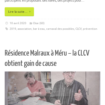
participent en proposant des idées, des projets pour…
Lire la suite…
10 avril 2020
Oise (60)
2019
,
association
,
bar à eau
,
carnaval des possibles
,
CLCV
,
prévention
Résidence Malraux à Méru – la CLCV
obtient gain de cause